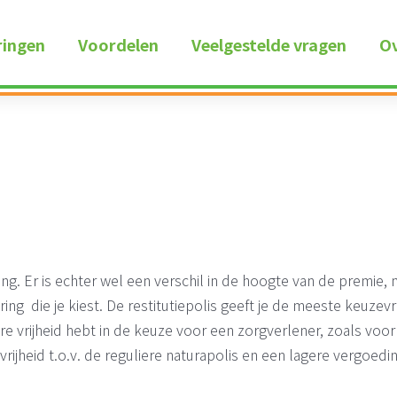
ringen
Voordelen
Veelgestelde vragen
Ov
g. Er is echter wel een verschil in de hoogte van de premie,
ing die je kiest. De restitutiepolis geeft je de meeste keuzev
e vrijheid hebt in de keuze voor een zorgverlener, zoals voor 
rijheid t.o.v. de reguliere naturapolis en een lagere vergoedi