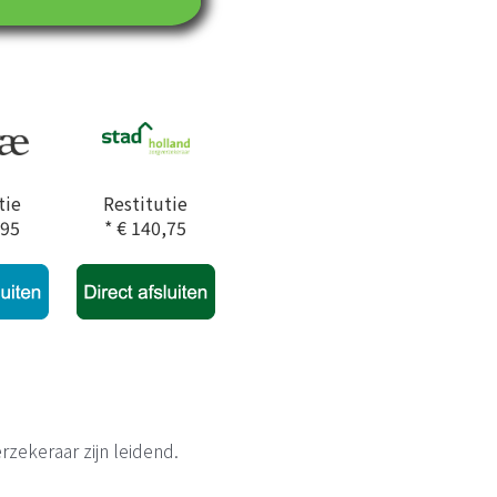
tie
Restitutie
,95
* € 140,75
zekeraar zijn leidend.